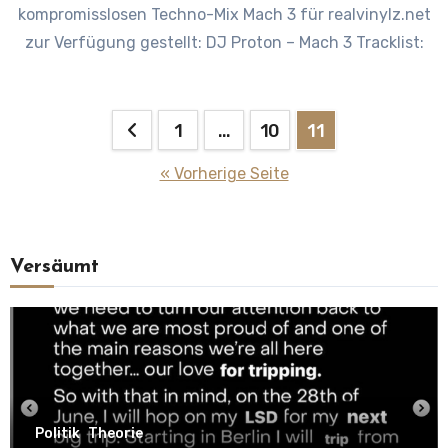
kompromisslosen Techno-Mix Mach 3 für realvinylz.net
zur Verfügung gestellt: DJ Proton – Mach 3 Tracklist:
Seitennummerierung
1
…
10
11
der
« Vorherige Seite
Beiträge
Versäumt
Politik
Theorie