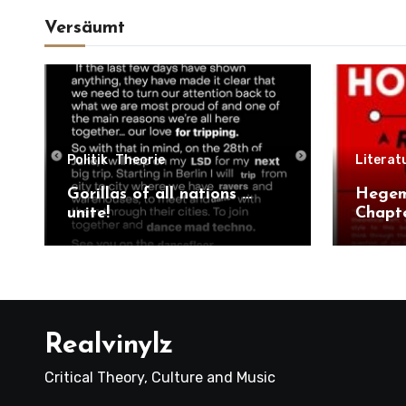
Versäumt
Politik
Theorie
Literat
Gorillas of all nations …
Hegem
unite!
Chapt
Realvinylz
Critical Theory, Culture and Music