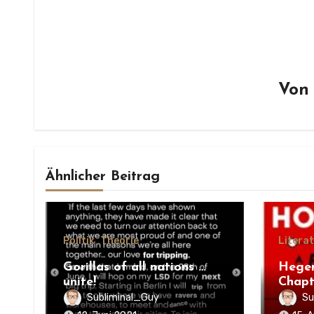
Vo
Ähnlicher Beitrag
Politik
Theorie
Litera
Gorillas of all nations …
Hege
unite!
Chapt
Subliminal_Guy
Su