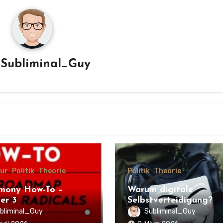
n
Subliminal_Guy
tur
Politik
Theorie
Politik
Theorie
mony How-To –
Warum digitale
er 3
Selbstverteidigung?
bliminal_Guy
Subliminal_Guy