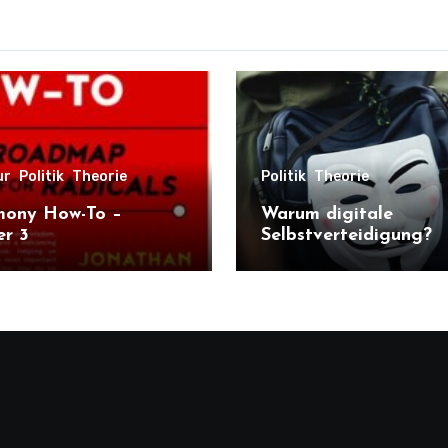
ur
Politik
Theorie
Politik
Theorie
ony How-To –
Warum digitale
er 3
Selbstverteidigung?