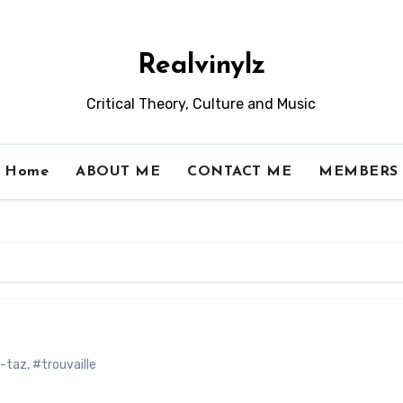
Realvinylz
Critical Theory, Culture and Music
Home
ABOUT ME
CONTACT ME
MEMBERS
-taz
,
#trouvaille