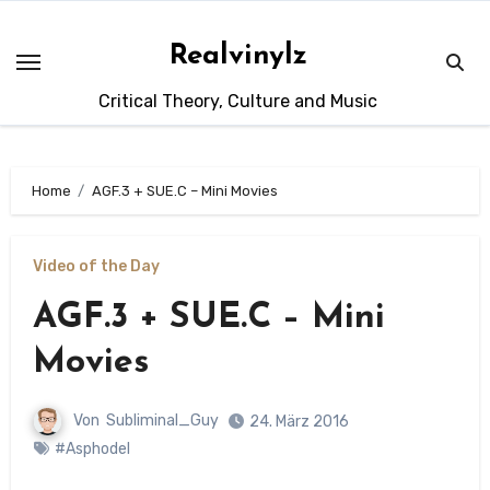
Zum
Inhalt
Realvinylz
springen
Critical Theory, Culture and Music
Home
AGF.3 + SUE.C – Mini Movies
Video of the Day
AGF.3 + SUE.C – Mini
Movies
Von
Subliminal_Guy
24. März 2016
#Asphodel