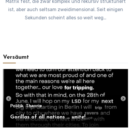
Matrix fest, die zwar komplex und rekursiv strukturiert
ist, aber auch seltsam zweidimensional. Seit einigen
Sekunden scheint alles so weit weg…
Versäumt
Politik
Theorie
Gorillas of all nations … unite!