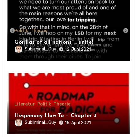
Politik
Theorie
Gorillas of all nations … unite!
Subliminal_Guy
12. Juni 2021
Literatur
Politik
Theorie
Hegemony How-To – Chapter 3
Subliminal_Guy
15. April 2021