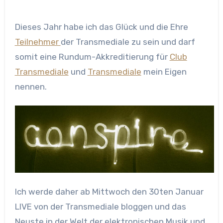
Dieses Jahr habe ich das Glück und die Ehre
Teilnehmer
der Transmediale zu sein und darf
somit eine Rundum-Akkreditierung für
Club
Transmediale
und
Transmediale
mein Eigen
nennen.
Ich werde daher ab Mittwoch den 30ten Januar
LIVE
von der Transmediale bloggen und das
Neuste in der Welt der elektronischen Musik und