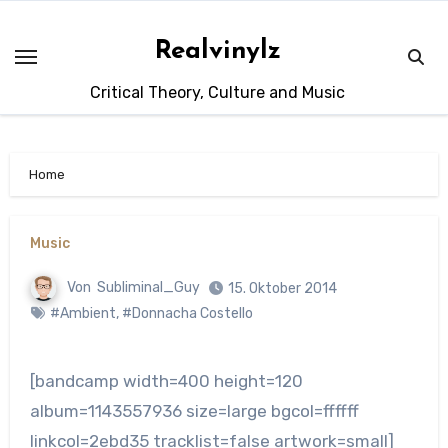
Zum
Inhalt
Realvinylz
springen
Critical Theory, Culture and Music
Home
Music
Von
Subliminal_Guy
15. Oktober 2014
#Ambient
,
#Donnacha Costello
[bandcamp width=400 height=120
album=1143557936 size=large bgcol=ffffff
linkcol=2ebd35 tracklist=false artwork=small]