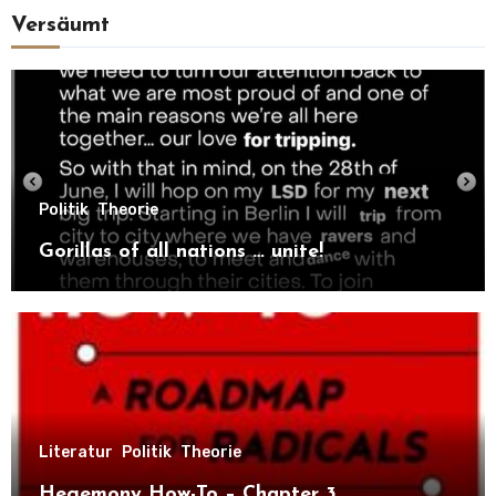
Versäumt
Politik
Theorie
Gorillas of all nations … unite!
Literatur
Politik
Theorie
Hegemony How-To – Chapter 3