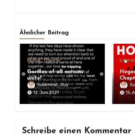
Ähnlicher Beitrag
Politik
Theorie
Litera
Gorillas of all nations …
Hege
unite!
Chapt
Subliminal_Guy
Su
12. Juni 2021
15. A
Schreibe einen Kommentar