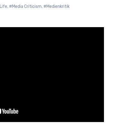
Life
,
#Media Criticism
,
#Medienkritik