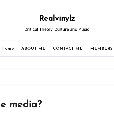
Realvinylz
Critical Theory, Culture and Music
Home
ABOUT ME
CONTACT ME
MEMBERS
he media?