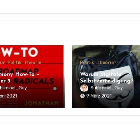
tur
Politik
Theorie
Politik
Theorie
mony How-To –
Warum digitale
er 3
Selbstverteidigung?
bliminal_Guy
Subliminal_Guy
pril 2021
9. März 2021