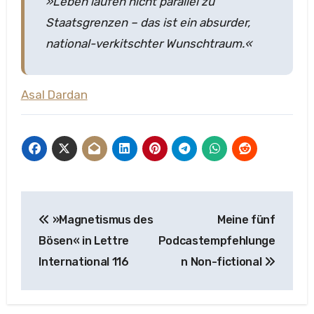
»Leben laufen nicht parallel zu
Staatsgrenzen – das ist ein absurder,
national-verkitschter Wunschtraum.«
Asal Dardan
Beitragsnavigation
»Magnetismus des
Meine fünf
Bösen« in Lettre
Podcastempfehlunge
International 116
n Non-fictional