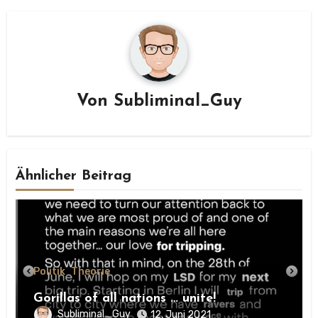
Von
Subliminal_Guy
Ähnlicher Beitrag
Politik
Theorie
Gorillas of all nations … unite!
Subliminal_Guy
12. Juni 2021