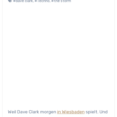
#dave clark
,
#Techno
,
#the storm
Weil Dave Clark morgen
in Wiesbaden
spielt. Und