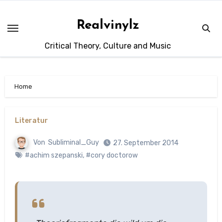
Zum
Inhalt
Realvinylz
springen
Critical Theory, Culture and Music
Home
Literatur
Von
Subliminal_Guy
27. September 2014
#achim szepanski
,
#cory doctorow