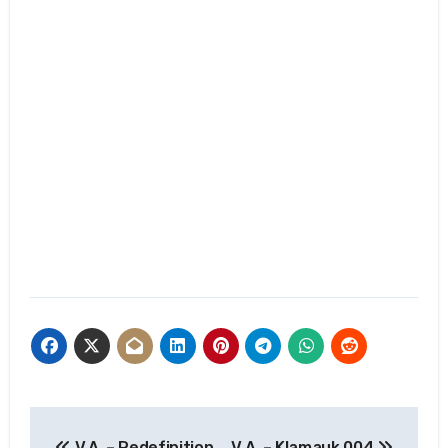
Beitragsnavigation
V.A. – Redefinition
V.A. – Klamauk 004