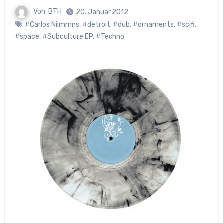
Von
BTH
20. Januar 2012
#Carlos Nilmmns
,
#detroit
,
#dub
,
#ornaments
,
#scifi
,
#space
,
#Subculture EP
,
#Techno