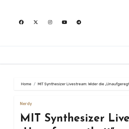
Zum
Inhalt
springen
Home
MIT Synthesizer Livestream: Wider die „Unaufgeregt
Nerdy
MIT Synthesizer Liv