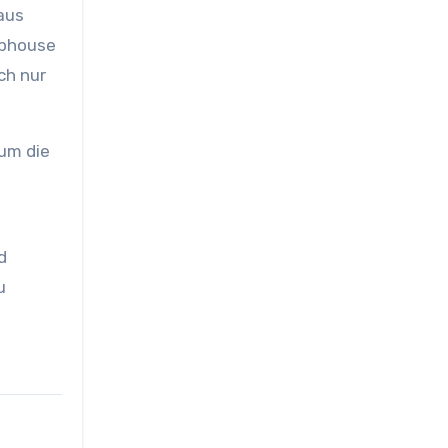
aus
ephouse
ch nur
um die
d
u