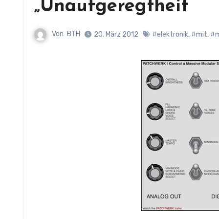
„Unaufgeregtheit“
Von
BTH
20. März 2012
#elektronik
,
#mit
,
#m