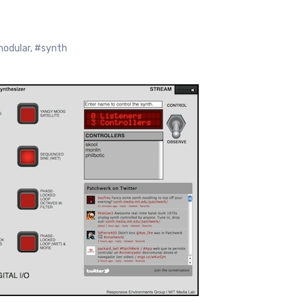
odular
,
#synth