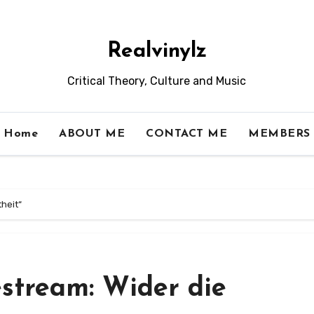
Realvinylz
Critical Theory, Culture and Music
Home
ABOUT ME
CONTACT ME
MEMBERS
heit“
estream: Wider die