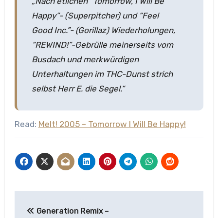
„Nach etlichen “Tomorrow, I Will Be
Happy”- (Superpitcher) und “Feel
Good Inc.”- (Gorillaz) Wiederholungen,
“REWIND!”-Gebrülle meinerseits vom
Busdach und merkwürdigen
Unterhaltungen im THC-Dunst strich
selbst Herr E. die Segel.“
Read:
Melt! 2005 – Tomorrow I Will Be Happy!
Beitragsnavigation
Generation Remix –