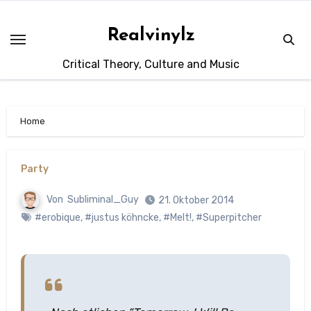
Zum
Inhalt
Realvinylz
springen
Critical Theory, Culture and Music
Home
Party
Von
Subliminal_Guy
21. Oktober 2014
#erobique
,
#justus köhncke
,
#Melt!
,
#Superpitcher