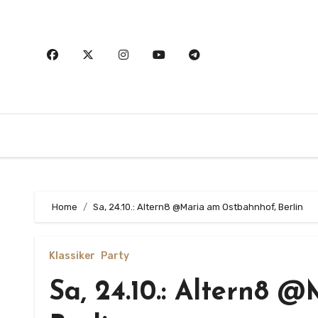
Zum
Inhalt
springen
Home
Sa, 24.10.: Altern8 @Maria am Ostbahnhof, Berlin
Klassiker
Party
Sa, 24.10.: Altern8