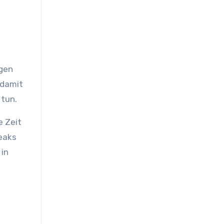
 damit
 tun.
e Zeit
reaks
 in