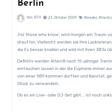
Berlin
Von
BTH
23. Oktober 2009
#breaks
,
#Hardco
‚For those who know‘, wird morgen ein Traum von 1992 in Erfüllung gehen – und wir fiebern schon seit Tagen
drauf hin. Vielleicht werden sie ihre Lackiere
die Es besser knallen und wild mit ihren 3Ø3s ü
Definitiv werden Altern8 nach 15-jähriger Tren
eintauchen lassen in der die Euphorie immer au
von einer 9Ø9 kommen durften und Naivität, ge
Glück zu verwandeln.
Ob es ein Live- oder DJ-Set gibt … ist noch unkla