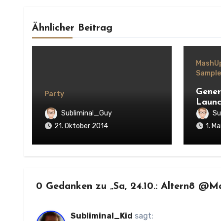
Ähnlicher Beitrag
MashU
Sample 
Gener
Party
Launc
Subliminal_Guy
Su
21. Oktober 2014
1. M
0 Gedanken zu „Sa, 24.10.: Altern8 @M
Subliminal_Kid
sagt: